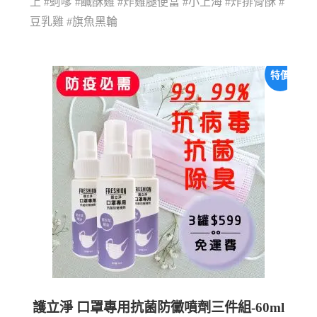
上 #蚵嗲 #鹹酥雞 #炸雞腿便當 #小上海 #炸排骨酥 #
豆乳雞 #旗魚黑輪
特價
護立淨 口罩專用抗菌防黴噴劑三件組-60ml