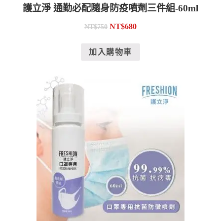
護立淨 通勤必配隨身防疫噴劑三件組-60ml
NT$
680
NT$
750
加入購物車