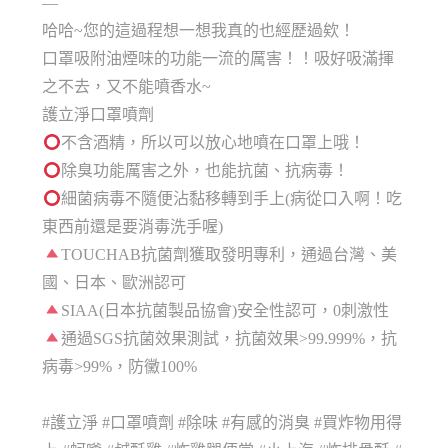
—
哈哈~您的這過程想一想我真的也經歷過欸！
口罩吸附油煙味的功能一流的厲害！！吸好吸滿揮
之不去，又不能噴香水~
護立淨口罩噴劑
不含酒精，所以可以放心地噴在口罩上哦！
除臭功能厲害之外，也能抗菌、抗病毒！
細菌病毒不隨便沾黏移轉到手上(病從口入啊！吃
東西前還是要消毒洗手喔)
TOUCHAB抗菌劑獲取發明專利，通過台灣、美
國、日本、歐洲認可
SIAA(日本抗菌製品協會)安全性認可，0刺激性
通過SGS抗菌效果測試，抗菌效果>99.999%，抗
病毒>99%，防黴100%
#護立淨 #口罩噴劑 #除味 #有感的消臭 #買炸物用得