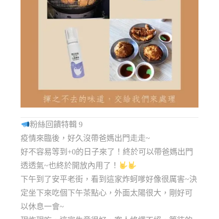
粉絲回饋特輯 9
疫情來臨後，好久沒帶爸媽出門走走~
好不容易等到+0的日子來了！終於可以帶爸媽出門
透透氣~也終於開放內用了！
下午到了安平老街，看到這家炸蚵嗲好像很厲害~決
定坐下來吃個下午茶點心，外面太陽很大，剛好可
以休息一會~