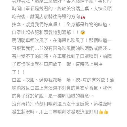
現炸現吃，這家生意很好，客人絡繹不絕，等待的
時間口罩都是戴著的，終於美食端上桌，大快朵頤
吃完後，離開店家騎往海邊的方向
挖塞，感覺我們好臭喔！！全身都是炸物的味道，
口罩比起衣服和頭髮特別濃郁！！
明明騎車都吹風了，在海邊也吹風了！那個味道一
直跟著我們…並沒有因為吹風而油味消散或變淡…
有些受不了的同時，在車廂找到了口罩噴劑，前陣
子疫情嚴重就在車廂放了一罐，這時派上用場
了！！
口罩、衣服、頭髮我都噴一噴，挖~真的有效欸！油
味消散且口罩上有淡淡不刺鼻的薰衣草香氣，我們
的鼻子終於解脫！是一種解油膩的概念~~
沒有再特別時刻用噴劑還真沒什麼感覺，這種臨時
發生狀況時，用上口罩噴劑才發現這麼好用