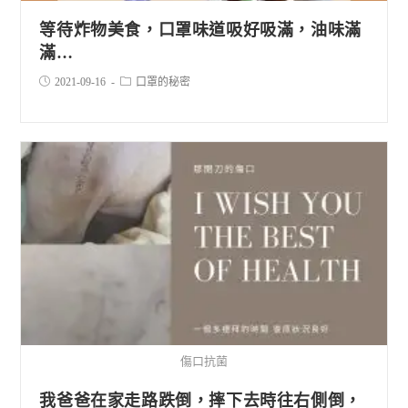
等待炸物美食，口罩味道吸好吸滿，油味滿
滿…
2021-09-16
口罩的秘密
傷口抗菌
我爸爸在家走路跌倒，摔下去時往右側倒，