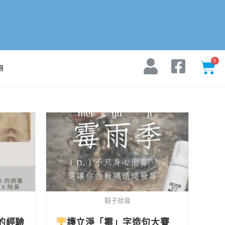
冊
鞋子除臭
的經驗
護立淨「霉」字造句大賽