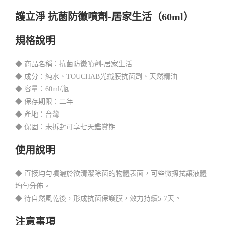
護立淨 抗菌防黴噴劑-居家生活（60ml）
規格說明
◆ 商品名稱：抗菌防黴噴劑-居家生活
◆ 成分：純水、TOUCHAB光纖膜抗菌劑、天然精油
◆ 容量：60ml/瓶
◆ 保存期限：二年
◆ 產地：台灣
◆ 保固：未拆封可享七天鑑賞期
使用說明
◆ 直接均勻噴灑於欲清潔除菌的物體表面，可些微擦拭讓液體
均勻分佈。
◆ 待自然風乾後，形成抗菌保護膜，效力持續5-7天。
注意事項