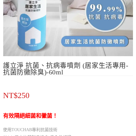
護立淨 抗菌、抗病毒噴劑 (居家生活專用-
抗菌防黴除臭)-60ml
NT$
250
有效隔絕細菌和黴菌！
使用TOUCHAB專利抗菌技術