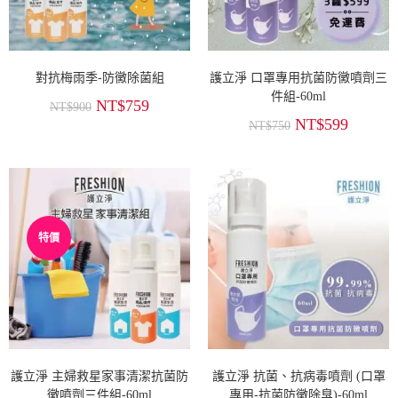
對抗梅雨季-防黴除菌組
護立淨 口罩專用抗菌防黴噴劑三
件組-60ml
NT$
759
NT$
900
NT$
599
NT$
750
特價
護立淨 主婦救星家事清潔抗菌防
護立淨 抗菌、抗病毒噴劑 (口罩
黴噴劑三件組-60ml
專用-抗菌防黴除臭)-60ml